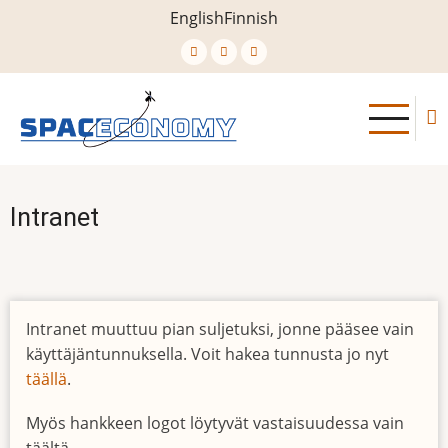
Skip
English
Finnish
to
main
content
Intranet
Intranet muuttuu pian suljetuksi, jonne pääsee vain
käyttäjäntunnuksella. Voit hakea tunnusta jo nyt
täällä
.
Myös hankkeen logot löytyvät vastaisuudessa vain